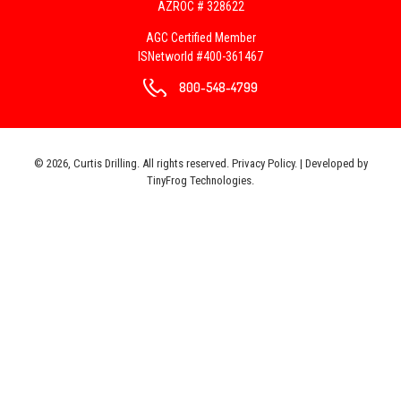
AZROC # 328622
AGC Certified Member
ISNetworld #400-361467
800-548-4799
© 2026, Curtis Drilling. All rights reserved.
Privacy Policy
. | Developed by
TinyFrog Technologies
.