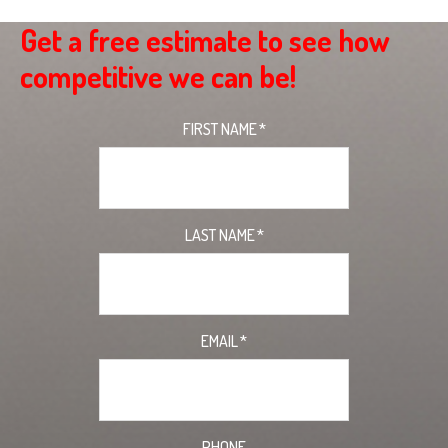
Get a free estimate to see how
competitive we can be!
FIRST NAME
*
LAST NAME
*
EMAIL
*
PHONE