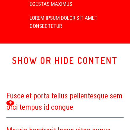
EGESTAS MAXIMUS
LOREM IPSUM DOLOR SIT AMET
CONSECTETUR
SHOW OR HIDE CONTENT
Fusce et porta tellus pellentesque sem
orci tempus id congue