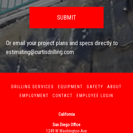
Or email your project plans and specs directly to
estimating@curtisdrilling.com
DRILLING SERVICES
EQUIPMENT
SAFETY
ABOUT
EMPLOYMENT
CONTACT
EMPLOYEE LOGIN
California
San Diego Office
1249 W Washington Ave