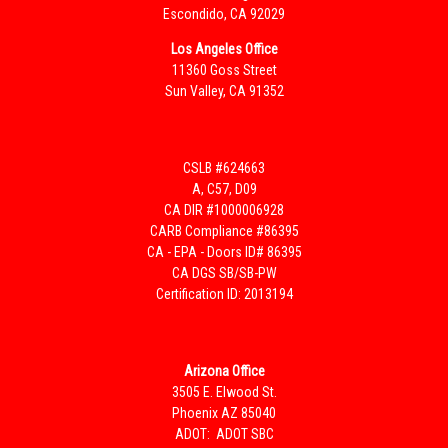
Escondido, CA 92029
Los Angeles Office
11360 Goss Street
Sun Valley, CA 91352
CSLB #624663
A, C57, D09
CA DIR #1000006928
CARB Compliance #86395
CA - EPA - Doors ID# 86395
CA DGS SB/SB-PW
Certification ID: 2013194
Arizona Office
3505 E. Elwood St.
Phoenix AZ 85040
ADOT: ADOT SBC